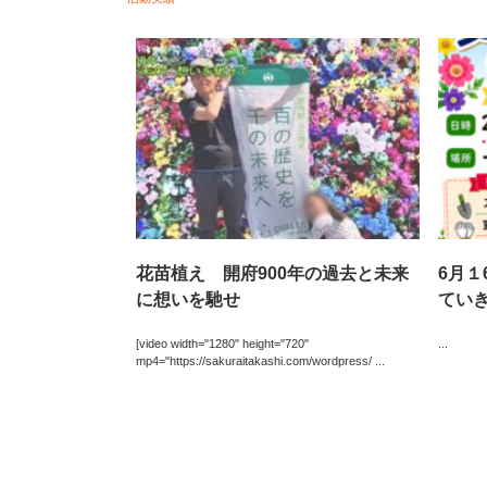
花苗植え 開府900年の過去と未来
6月１
に想いを馳せ
てい
[video width="1280" height="720"
...
mp4="https://sakuraitakashi.com/wordpress/ ...