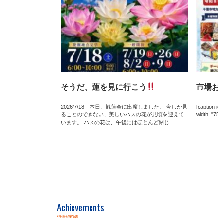
そうだ、蓮を見に行こう
市場
2026/7/18 本日、観蓮会に出席しました。 今しか見
[caption 
ることのできない、美しいハスの花が見頃を迎えて
width="75
います。 ハスの花は、午後にはほとんど閉じ ...
Achievements
活動実績