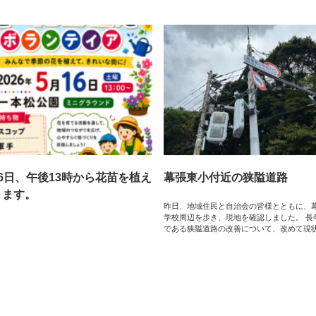
6日、午後13時から花苗を植え
幕張東小付近の狭隘道路
きます。
昨日、地域住民と自治会の皆様とともに、
学校周辺を歩き、現地を確認しました。 長
である狭隘道路の改善について、改めて現
して ...