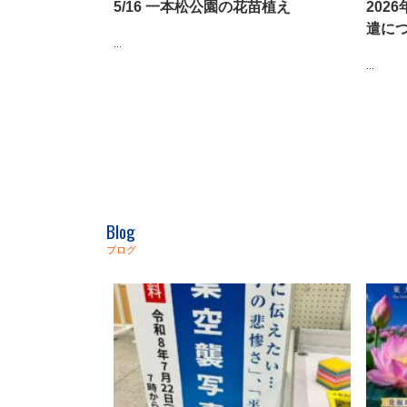
5/16 一本松公園の花苗植え
202
遣に
...
...
Blog
ブログ