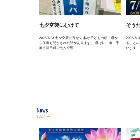
七夕空襲にむけて
そう
2026/7/23 七夕空襲に寄せて 私が子どもの頃、母か
2026/
ら何度も聞かされた話があります。 母は幼い頃、千
ることの
葉市新田町で七夕空襲 ...
います。
News
お知らせ