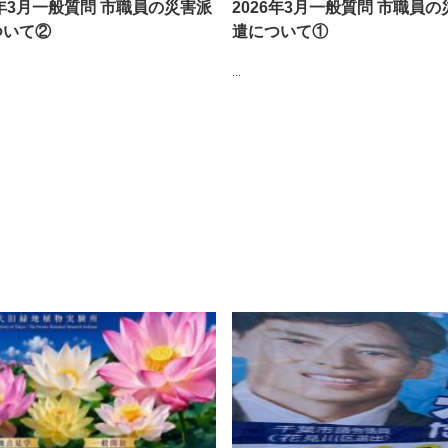
6年3月一般質問 市職員の災害派
2026年3月一般質問 市職員
ついて②
遣について①
...