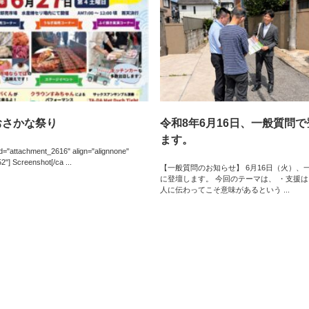
おさかな祭り
令和8年6月16日、一般質問
ます。
id="attachment_2616" align="alignnone"
2"] Screenshot[/ca ...
【一般質問のお知らせ】 6月16日（火）、
に登壇します。 今回のテーマは、 ・支援
人に伝わってこそ意味があるという ...