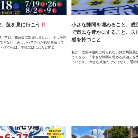
だ、蓮を見に行こう
小さな隙間を埋めること、成
で市民を豊かにすること、ス
7/18 本日、観蓮会に出席しました。 今しか見
感を持つこと
できない、美しいハスの花が見頃を迎えて
 ハスの花は、午後にはほとんど閉じ ...
私は、政党や組織に縛られない無所属議員
そできる、「小さな隙間を埋める政治」を
ています。 大きな政策だけではなく、通学
対策や階 ...