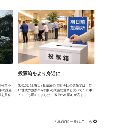
投票箱をより身近に
幕張東小
3月13日(金曜日) 投票所の増設 今回の選挙では、若
年の課題
い世代の投票率が前回の衆議院選挙と比べて１０ポ
状を共有
イントも増加しました。 政治への関心が高ま ...
活動実績一覧はこちら