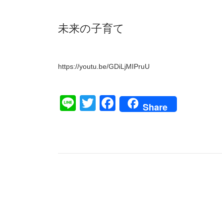
未来の子育て
https://youtu.be/GDiLjMIPruU
Line
Twitter
Facebook
Share