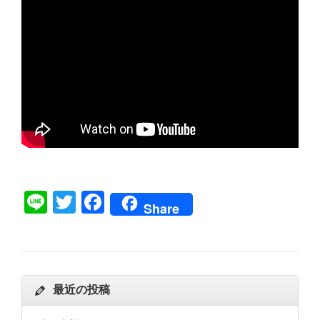
Line
Twitter
Facebook
Share
最近の投稿