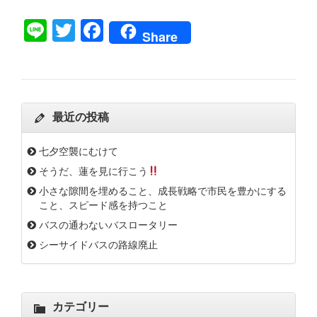
Line
Twitter
Facebook
Share
最近の投稿
七夕空襲にむけて
そうだ、蓮を見に行こう
小さな隙間を埋めること、成長戦略で市民を豊かにする
こと、スピード感を持つこと
バスの通わないバスロータリー
シーサイドバスの路線廃止
カテゴリー