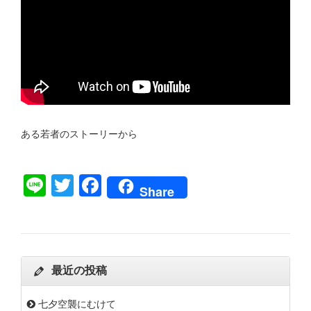
ある若者のストーリーから
Line
Twitter
Facebook
Share
最近の投稿
七夕空襲にむけて