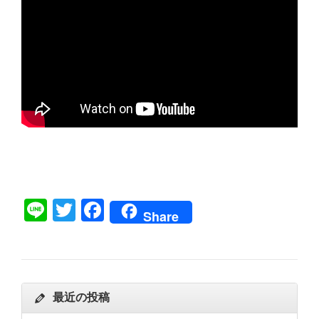
Line
Twitter
Facebook
Share
最近の投稿