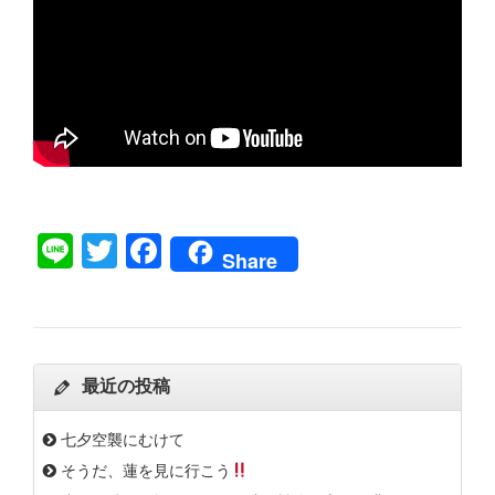
Line
Twitter
Facebook
Share
最近の投稿
七夕空襲にむけて
そうだ、蓮を見に行こう