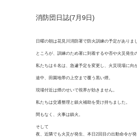
消防団日誌(7月9日)
日曜の朝は花見川消防署で防火訓練の予定がありま
ところが、訓練のため署に到着するや否や火災発生
私たちは６名は、急遽予定を変更し、火災現場に向
途中、田園地帯の上空まで覆う黒い煙。
現場付近は煙のせいで視界が効きません。
私たちは交通整理と鎮火補助を受け持ちました。
間もなく、火事は鎮火。
そして
夜、近隣でも火災が発生、本日2回目の出動命令が