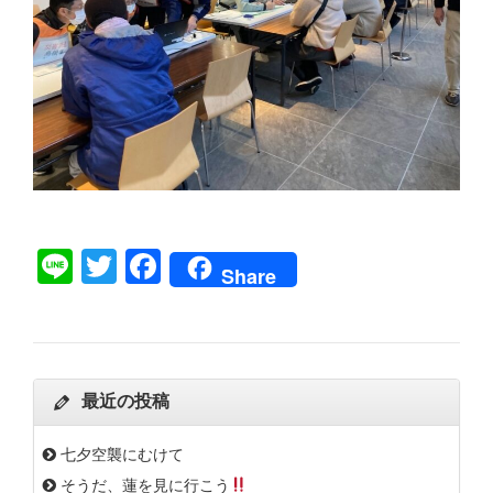
Line
Twitter
Facebook
Share
最近の投稿
七夕空襲にむけて
そうだ、蓮を見に行こう