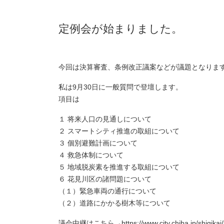
定例会が始まりました。
今回は決算審査、条例改正議案などが議題となりま
私は9月30日に一般質問で登壇します。
項目は
１ 将来人口の見通しについて
２ スマートシティ推進の取組について
３ 個別避難計画について
４ 救急体制について
５ 地域脱炭素を推進する取組について
６ 花見川区の諸問題について
（１）緊急車両の通行について
（２）道路にかかる樹木等について
議会中継はこちら→
https://www.city.chiba.jp/shigika