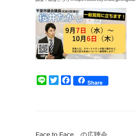
Line
Twitter
Facebook
Share
Face to Face の広聴会