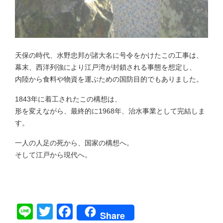
天保の時代、水野忠邦が諸大名に号令をかけたこの工事は、
幕末、西洋列強により江戸湾が封鎖される事態を想定し、
内陸から食料や物資を運ぶための国防目的でもありました。
1843年に着工されたこの構想は、
形を変えながら、最終的に1968年、治水事業として完結しま
す。
一人の人足の死から、国家の構想へ。
そして江戸から現代へ。
Line
Twitter
Facebook
Share