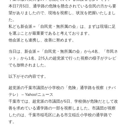
本日7月5日、通学路の危険を懸念されている住民の方から要
望がありましたので、現地を視察し、状況を把握いたしまし
た。
私ども新会派＝「自民党・無所属の会」は、まずは現場に足
を運ぶことが最重要であると考えております。
他会派とも連携し、改善に努めます。
当日は、新会派＝「自民党・無所属の会」から4名、「市民ネ
ット」から1名、計5人の超党派で行った視察の様子がテレビ
でも放映されました。
以下がその内容です。
超党派の千葉市議団が小学校の「危険」通学路を視察（チバ
テレ） – Yahoo!ニュース
千葉市では、超党派の市議団が5日、学校側が危険だとして改
善を求めている通学路の一部を視察しました。市議団が視察
したのは、千葉市稲毛区にある市立稲丘小学校の通学路で
す。