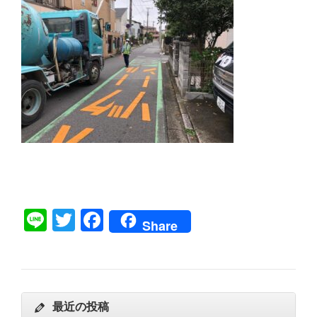
Line
Twitter
Facebook
Share
最近の投稿